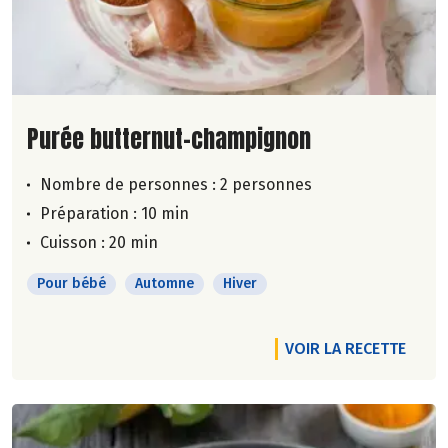
Lire la suite de la recette
Purée butternut-champignon
Nombre de personnes :
2 personnes
Préparation : 10 min
Cuisson : 20 min
Pour bébé
Automne
Hiver
VOIR LA RECETTE