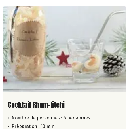
Lire la suite de la recette
Cocktail Rhum-litchi
Nombre de personnes :
6 personnes
Préparation : 10 min