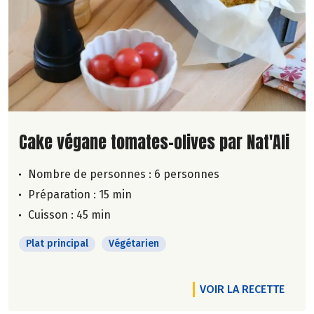
Lire la suite de la recette
Cake végane tomates-olives par Nat'Ali
Nombre de personnes :
6 personnes
Préparation : 15 min
Cuisson : 45 min
Plat principal
Végétarien
VOIR LA RECETTE