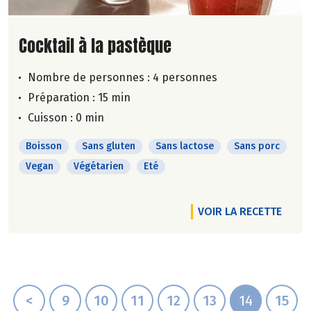
Lire la suite de la recette
Cocktail à la pastèque
Nombre de personnes :
4 personnes
Préparation : 15 min
Cuisson : 0 min
Boisson
Sans gluten
Sans lactose
Sans porc
Vegan
Végétarien
Eté
VOIR LA RECETTE
<
9
10
11
12
13
14
15