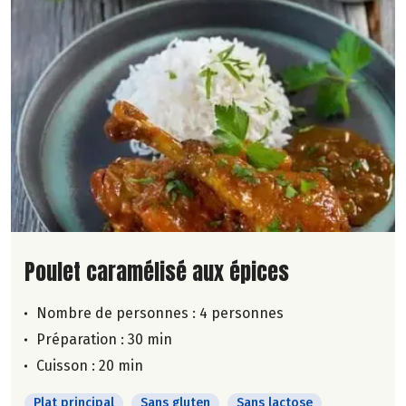
Lire la suite de la recette
Poulet caramélisé aux épices
Nombre de personnes :
4 personnes
Préparation : 30 min
Cuisson : 20 min
Plat principal
Sans gluten
Sans lactose