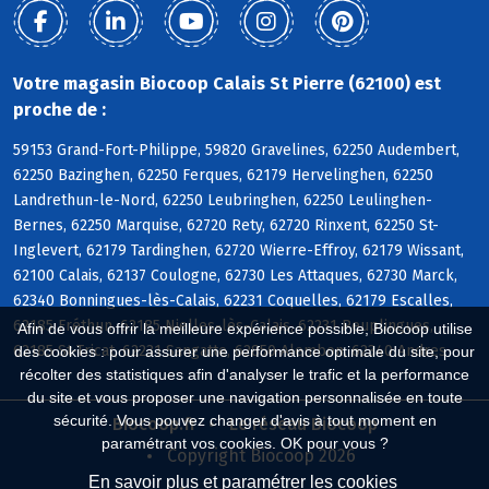
Votre magasin Biocoop Calais St Pierre (62100) est
proche de :
59153 Grand-Fort-Philippe, 59820 Gravelines, 62250 Audembert,
62250 Bazinghen, 62250 Ferques, 62179 Hervelinghen, 62250
Landrethun-le-Nord, 62250 Leubringhen, 62250 Leulinghen-
Bernes, 62250 Marquise, 62720 Rety, 62720 Rinxent, 62250 St-
Inglevert, 62179 Tardinghen, 62720 Wierre-Effroy, 62179 Wissant,
62100 Calais, 62137 Coulogne, 62730 Les Attaques, 62730 Marck,
62340 Bonningues-lès-Calais, 62231 Coquelles, 62179 Escalles,
62185 Fréthun, 62185 Nielles-lès-Calais, 62231 Peuplingues,
Afin de vous offrir la meilleure expérience possible, Biocoop utilise
62185 St-Tricat, 62231 Sangatte, 62850 Alembon, 62340 Andres
des cookies : pour assurer une performance optimale du site, pour
récolter des statistiques afin d'analyser le trafic et la performance
du site et vous proposer une navigation personnalisée en toute
sécurité. Vous pouvez changer d'avis à tout moment en
Biocoop.fr
Le réseau Biocoop
paramétrant vos cookies. OK pour vous ?
Copyright Biocoop 2026
En savoir plus et paramétrer les cookies