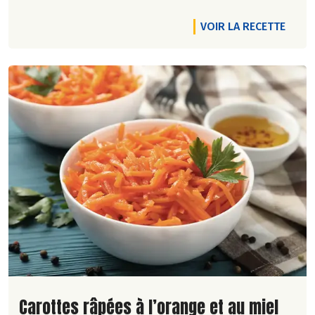
VOIR LA RECETTE
Lire la suite de la recette
Carottes râpées à l’orange et au miel