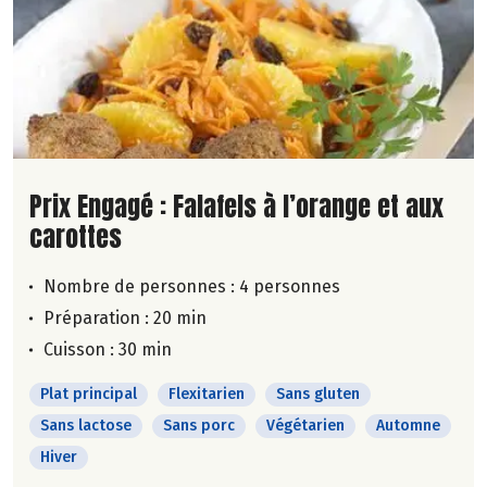
Lire la suite de la recette
Prix Engagé : Falafels à l’orange et aux
carottes
Nombre de personnes :
4 personnes
Préparation : 20 min
Cuisson : 30 min
Plat principal
Flexitarien
Sans gluten
Sans lactose
Sans porc
Végétarien
Automne
Hiver