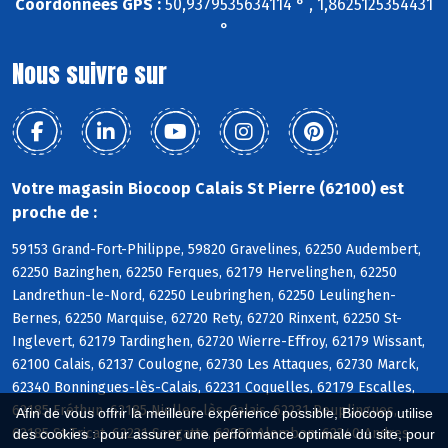
Coordonnées GPS :
50,9379535634114 ° , 1,8625125354431
°
Nous suivre sur
Votre magasin Biocoop Calais St Pierre (62100) est
proche de :
59153 Grand-Fort-Philippe, 59820 Gravelines, 62250 Audembert,
62250 Bazinghen, 62250 Ferques, 62179 Hervelinghen, 62250
Landrethun-le-Nord, 62250 Leubringhen, 62250 Leulinghen-
Bernes, 62250 Marquise, 62720 Rety, 62720 Rinxent, 62250 St-
Inglevert, 62179 Tardinghen, 62720 Wierre-Effroy, 62179 Wissant,
62100 Calais, 62137 Coulogne, 62730 Les Attaques, 62730 Marck,
62340 Bonningues-lès-Calais, 62231 Coquelles, 62179 Escalles,
62185 Fréthun, 62185 Nielles-lès-Calais, 62231 Peuplingues,
Afin de vous offrir la meilleure expérience possible, Biocoop utilise
62185 St-Tricat, 62231 Sangatte, 62850 Alembon, 62340 Andres
des cookies : pour assurer une performance optimale du site, pour