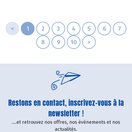
<
1
2
3
4
5
6
7
8
9
10
>
Restons en contact, inscrivez-vous à la
newsletter !
....et retrouvez nos offres, nos événements et nos
actualités.