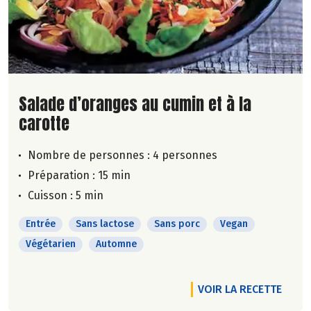
Lire la suite de la recette
Salade d’oranges au cumin et à la
carotte
Nombre de personnes :
4 personnes
Préparation : 15 min
Cuisson : 5 min
Entrée
Sans lactose
Sans porc
Vegan
Végétarien
Automne
VOIR LA RECETTE