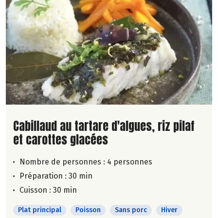
Lire la suite de la recette
Cabillaud au tartare d'algues, riz pilaf
et carottes glacées
Nombre de personnes :
4 personnes
Préparation : 30 min
Cuisson : 30 min
Plat principal
Poisson
Sans porc
Hiver