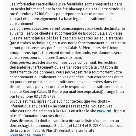
Les informations recueillies sur ce formulaire sont enregistrées dans
un fichier informatisé par la société Biocoop Calais St Pierre située 111
rue Gutenberg 62100 Calais pour répondre à votre demande de
contact et de renseignement. La base légale du traitement est le
consentement.
Les données collectées seront communiquées aux seuls destinataires
suivants : service clientèle et commercial de Biocoop Calais St Pierre.
Elles ne seront jamais cédées à des tiers exceptés les sous-traitants
(prestataires techniques) pour assurer le fonctionnement du site et ne
seront pas transmises par Biocoop Calais St Pierre hors de l’Union
européenne. Après traitement de votre demande, vos données seront
conservées pour une durée 3 ans maximum.
Vous pouvez accéder aux données vous concernant, les rectifier,
demander leur effacement ou exercer votre droit à la limitation du
traitement de vos données. Vous pouvez retirer à tout moment votre
consentement au traitement de vos données. Pour exercer ces droits
ou pour toute question sur le traitement de vos données dans ce
dispositif, vous pouvez contacter le responsable de traitement de la
société Biocoop Calais St Pierre par mail biocoopcalais@orange.fr ou
par téléphone 03 21 35 27 33.
Si vous estimez, après nous avoir contactés, que vos droits «
Informatique et Libertés » ne sont pas respectés, vous pouvez
adresser une réclamation à la CNIL. Consultez le site
www.cnil.fr
pour
plus d’informations sur vos droits.
Vous disposez du droit de vous inscrire sur la liste d'opposition au
démarchage téléphonique Bloctel (art L.223-1 et R. 223-1 et s. du code
de la consommation). Plus d'informations sur le site
www.bloctel.gouv.fr