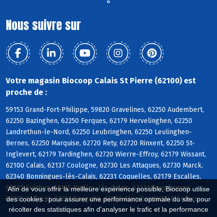
°
Nous suivre sur
Votre magasin Biocoop Calais St Pierre (62100) est
proche de :
59153 Grand-Fort-Philippe, 59820 Gravelines, 62250 Audembert,
62250 Bazinghen, 62250 Ferques, 62179 Hervelinghen, 62250
Landrethun-le-Nord, 62250 Leubringhen, 62250 Leulinghen-
Bernes, 62250 Marquise, 62720 Rety, 62720 Rinxent, 62250 St-
Inglevert, 62179 Tardinghen, 62720 Wierre-Effroy, 62179 Wissant,
62100 Calais, 62137 Coulogne, 62730 Les Attaques, 62730 Marck,
62340 Bonningues-lès-Calais, 62231 Coquelles, 62179 Escalles,
62185 Fréthun, 62185 Nielles-lès-Calais, 62231 Peuplingues,
Afin de vous offrir la meilleure expérience possible, Biocoop utilise
62185 St-Tricat, 62231 Sangatte, 62850 Alembon, 62340 Andres
des cookies : pour assurer une performance optimale du site, pour
récolter des statistiques afin d'analyser le trafic et la performance