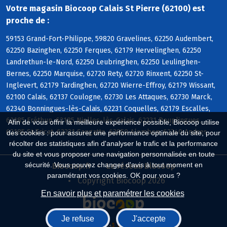
Votre magasin Biocoop Calais St Pierre (62100) est
proche de :
59153 Grand-Fort-Philippe, 59820 Gravelines, 62250 Audembert,
62250 Bazinghen, 62250 Ferques, 62179 Hervelinghen, 62250
Landrethun-le-Nord, 62250 Leubringhen, 62250 Leulinghen-
Bernes, 62250 Marquise, 62720 Rety, 62720 Rinxent, 62250 St-
Inglevert, 62179 Tardinghen, 62720 Wierre-Effroy, 62179 Wissant,
62100 Calais, 62137 Coulogne, 62730 Les Attaques, 62730 Marck,
62340 Bonningues-lès-Calais, 62231 Coquelles, 62179 Escalles,
62185 Fréthun, 62185 Nielles-lès-Calais, 62231 Peuplingues,
Afin de vous offrir la meilleure expérience possible, Biocoop utilise
62185 St-Tricat, 62231 Sangatte, 62850 Alembon, 62340 Andres
des cookies : pour assurer une performance optimale du site, pour
récolter des statistiques afin d'analyser le trafic et la performance
du site et vous proposer une navigation personnalisée en toute
sécurité. Vous pouvez changer d'avis à tout moment en
Biocoop.fr
Le réseau Biocoop
paramétrant vos cookies. OK pour vous ?
Copyright Biocoop 2026
En savoir plus et paramétrer les cookies
Je refuse
J'accepte