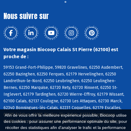
°
Nous suivre sur
Votre magasin Biocoop Calais St Pierre (62100) est
proche de :
59153 Grand-Fort-Philippe, 59820 Gravelines, 62250 Audembert,
62250 Bazinghen, 62250 Ferques, 62179 Hervelinghen, 62250
Landrethun-le-Nord, 62250 Leubringhen, 62250 Leulinghen-
Bernes, 62250 Marquise, 62720 Rety, 62720 Rinxent, 62250 St-
Inglevert, 62179 Tardinghen, 62720 Wierre-Effroy, 62179 Wissant,
62100 Calais, 62137 Coulogne, 62730 Les Attaques, 62730 Marck,
62340 Bonningues-lès-Calais, 62231 Coquelles, 62179 Escalles,
62185 Fréthun, 62185 Nielles-lès-Calais, 62231 Peuplingues,
Afin de vous offrir la meilleure expérience possible, Biocoop utilise
62185 St-Tricat, 62231 Sangatte, 62850 Alembon, 62340 Andres
des cookies : pour assurer une performance optimale du site, pour
récolter des statistiques afin d'analyser le trafic et la performance