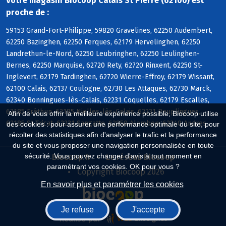
Votre magasin Biocoop Calais St Pierre (62100) est
proche de :
59153 Grand-Fort-Philippe, 59820 Gravelines, 62250 Audembert,
62250 Bazinghen, 62250 Ferques, 62179 Hervelinghen, 62250
Landrethun-le-Nord, 62250 Leubringhen, 62250 Leulinghen-
Bernes, 62250 Marquise, 62720 Rety, 62720 Rinxent, 62250 St-
Inglevert, 62179 Tardinghen, 62720 Wierre-Effroy, 62179 Wissant,
62100 Calais, 62137 Coulogne, 62730 Les Attaques, 62730 Marck,
62340 Bonningues-lès-Calais, 62231 Coquelles, 62179 Escalles,
62185 Fréthun, 62185 Nielles-lès-Calais, 62231 Peuplingues,
Afin de vous offrir la meilleure expérience possible, Biocoop utilise
62185 St-Tricat, 62231 Sangatte, 62850 Alembon, 62340 Andres
des cookies : pour assurer une performance optimale du site, pour
récolter des statistiques afin d'analyser le trafic et la performance
du site et vous proposer une navigation personnalisée en toute
sécurité. Vous pouvez changer d'avis à tout moment en
Biocoop.fr
Le réseau Biocoop
paramétrant vos cookies. OK pour vous ?
Copyright Biocoop 2026
En savoir plus et paramétrer les cookies
Je refuse
J'accepte
Réalisé par