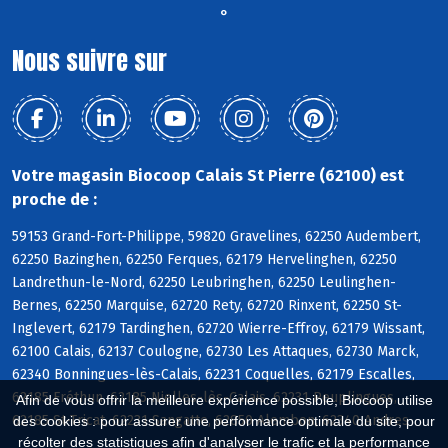
°
Nous suivre sur
Votre magasin Biocoop Calais St Pierre (62100) est
proche de :
59153 Grand-Fort-Philippe, 59820 Gravelines, 62250 Audembert,
62250 Bazinghen, 62250 Ferques, 62179 Hervelinghen, 62250
Landrethun-le-Nord, 62250 Leubringhen, 62250 Leulinghen-
Bernes, 62250 Marquise, 62720 Rety, 62720 Rinxent, 62250 St-
Inglevert, 62179 Tardinghen, 62720 Wierre-Effroy, 62179 Wissant,
62100 Calais, 62137 Coulogne, 62730 Les Attaques, 62730 Marck,
62340 Bonningues-lès-Calais, 62231 Coquelles, 62179 Escalles,
62185 Fréthun, 62185 Nielles-lès-Calais, 62231 Peuplingues,
Afin de vous offrir la meilleure expérience possible, Biocoop utilise
62185 St-Tricat, 62231 Sangatte, 62850 Alembon, 62340 Andres
des cookies : pour assurer une performance optimale du site, pour
récolter des statistiques afin d'analyser le trafic et la performance