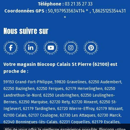
Téléphone :
03 21 35 27 33
Coordonnées GPS :
50,9379535634114 ° , 1,8625125354431
°
Nous suivre sur
Votre magasin Biocoop Calais St Pierre (62100) est
proche de :
59153 Grand-Fort-Philippe, 59820 Gravelines, 62250 Audembert,
62250 Bazinghen, 62250 Ferques, 62179 Hervelinghen, 62250
Landrethun-le-Nord, 62250 Leubringhen, 62250 Leulinghen-
Bernes, 62250 Marquise, 62720 Rety, 62720 Rinxent, 62250 St-
Inglevert, 62179 Tardinghen, 62720 Wierre-Effroy, 62179 Wissant,
62100 Calais, 62137 Coulogne, 62730 Les Attaques, 62730 Marck,
62340 Bonningues-lès-Calais, 62231 Coquelles, 62179 Escalles,
62185 Fréthun, 62185 Nielles-lès-Calais, 62231 Peuplingues,
Afin de vous offrir la meilleure expérience possible, Biocoop utilise