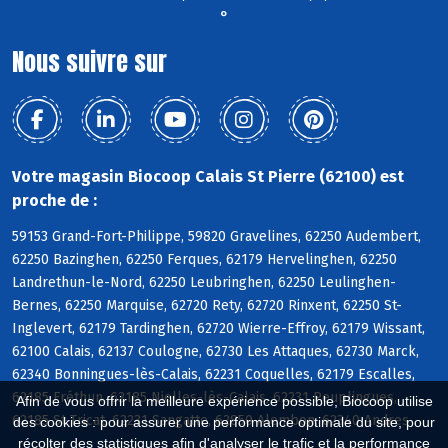
°
Nous suivre sur
Votre magasin Biocoop Calais St Pierre (62100) est
proche de :
59153 Grand-Fort-Philippe, 59820 Gravelines, 62250 Audembert,
62250 Bazinghen, 62250 Ferques, 62179 Hervelinghen, 62250
Landrethun-le-Nord, 62250 Leubringhen, 62250 Leulinghen-
Bernes, 62250 Marquise, 62720 Rety, 62720 Rinxent, 62250 St-
Inglevert, 62179 Tardinghen, 62720 Wierre-Effroy, 62179 Wissant,
62100 Calais, 62137 Coulogne, 62730 Les Attaques, 62730 Marck,
62340 Bonningues-lès-Calais, 62231 Coquelles, 62179 Escalles,
62185 Fréthun, 62185 Nielles-lès-Calais, 62231 Peuplingues,
Afin de vous offrir la meilleure expérience possible, Biocoop utilise
62185 St-Tricat, 62231 Sangatte, 62850 Alembon, 62340 Andres
des cookies : pour assurer une performance optimale du site, pour
récolter des statistiques afin d'analyser le trafic et la performance