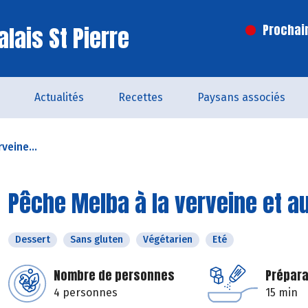
lais St Pierre
Prochai
Actualités
Recettes
Paysans associés
veine...
Pêche Melba à la verveine et a
Dessert
Sans gluten
Végétarien
Eté
Nombre de personnes
Prépara
4 personnes
15 min