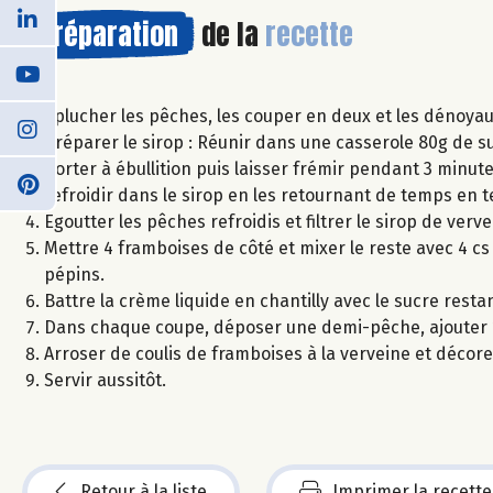
Préparation
de la
recette
Eplucher les pêches, les couper en deux et les dénoyau
Préparer le sirop : Réunir dans une casserole 80g de suc
Porter à ébullition puis laisser frémir pendant 3 minut
refroidir dans le sirop en les retournant de temps en 
Egoutter les pêches refroidis et filtrer le sirop de verve
Mettre 4 framboises de côté et mixer le reste avec 4 cs
pépins.
Battre la crème liquide en chantilly avec le sucre restan
Dans chaque coupe, déposer une demi-pêche, ajouter 1 
Arroser de coulis de framboises à la verveine et décore
Servir aussitôt.
Retour à la liste
Imprimer la recette