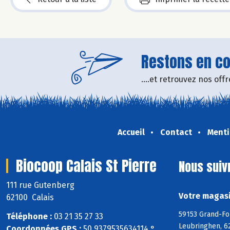
Restons en con
....et retrouvez nos of
Accueil
Contact
Menti
Biocoop Calais St Pierre
Nous suiv
111 rue Gutenberg
Votre magasi
62100 Calais
59153 Grand-Fo
Téléphone :
03 21 35 27 33
Leubringhen, 62
Coordonnées GPS :
50,9379535634114 ° ,