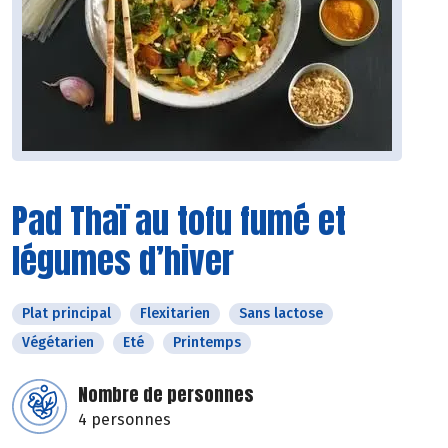
Pad Thaï au tofu fumé et
légumes d’hiver
Plat principal
Flexitarien
Sans lactose
Végétarien
Eté
Printemps
Nombre de personnes
4 personnes