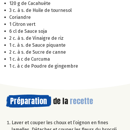
120 g de Cacahuète
3 c. à s. de Huile de tournesol
Coriandre
1 Citron vert
6 cl de Sauce soja
2 c. à s. de Vinaigre de riz
1 c. à s. de Sauce piquante
2 c. à s. de Sucre de canne
1 c. à c de Curcuma
1 c. à c de Poudre de gingembre
Préparation
de la
recette
Laver et couper les choux et l’oignon en fines
lamelles. Détacher et couper les fleurs du brocoli,