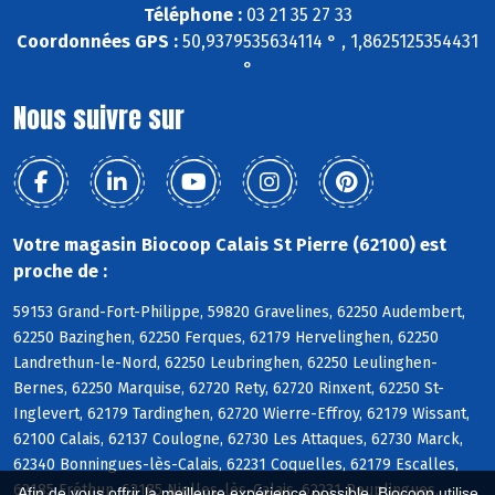
Téléphone :
03 21 35 27 33
Coordonnées GPS :
50,9379535634114 ° , 1,8625125354431
°
Nous suivre sur
Votre magasin Biocoop Calais St Pierre (62100) est
proche de :
59153 Grand-Fort-Philippe, 59820 Gravelines, 62250 Audembert,
62250 Bazinghen, 62250 Ferques, 62179 Hervelinghen, 62250
Landrethun-le-Nord, 62250 Leubringhen, 62250 Leulinghen-
Bernes, 62250 Marquise, 62720 Rety, 62720 Rinxent, 62250 St-
Inglevert, 62179 Tardinghen, 62720 Wierre-Effroy, 62179 Wissant,
62100 Calais, 62137 Coulogne, 62730 Les Attaques, 62730 Marck,
62340 Bonningues-lès-Calais, 62231 Coquelles, 62179 Escalles,
62185 Fréthun, 62185 Nielles-lès-Calais, 62231 Peuplingues,
Afin de vous offrir la meilleure expérience possible, Biocoop utilise