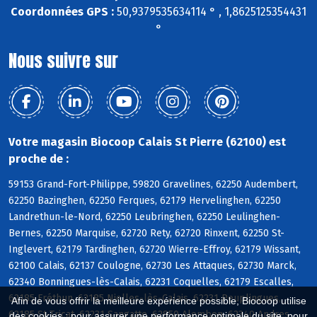
Coordonnées GPS :
50,9379535634114 ° , 1,8625125354431
°
Nous suivre sur
Votre magasin Biocoop Calais St Pierre (62100) est
proche de :
59153 Grand-Fort-Philippe, 59820 Gravelines, 62250 Audembert,
62250 Bazinghen, 62250 Ferques, 62179 Hervelinghen, 62250
Landrethun-le-Nord, 62250 Leubringhen, 62250 Leulinghen-
Bernes, 62250 Marquise, 62720 Rety, 62720 Rinxent, 62250 St-
Inglevert, 62179 Tardinghen, 62720 Wierre-Effroy, 62179 Wissant,
62100 Calais, 62137 Coulogne, 62730 Les Attaques, 62730 Marck,
62340 Bonningues-lès-Calais, 62231 Coquelles, 62179 Escalles,
62185 Fréthun, 62185 Nielles-lès-Calais, 62231 Peuplingues,
Afin de vous offrir la meilleure expérience possible, Biocoop utilise
62185 St-Tricat, 62231 Sangatte, 62850 Alembon, 62340 Andres
des cookies : pour assurer une performance optimale du site, pour