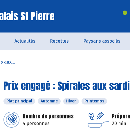
lais St Pierre
Actualités
Recettes
Paysans associés
s aux...
Prix engagé : Spirales aux sar
Plat principal
Automne
Hiver
Printemps
Nombre de personnes
Prépara
4 personnes
20 min