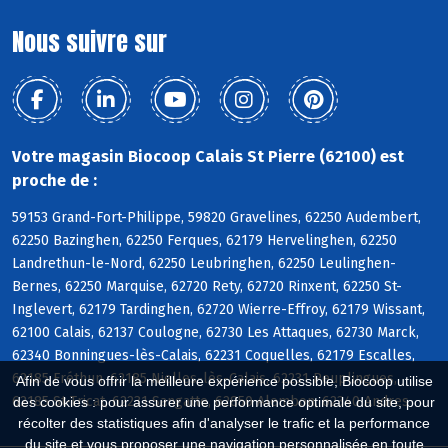
Nous suivre sur
Votre magasin Biocoop Calais St Pierre (62100) est
proche de :
59153 Grand-Fort-Philippe, 59820 Gravelines, 62250 Audembert,
62250 Bazinghen, 62250 Ferques, 62179 Hervelinghen, 62250
Landrethun-le-Nord, 62250 Leubringhen, 62250 Leulinghen-
Bernes, 62250 Marquise, 62720 Rety, 62720 Rinxent, 62250 St-
Inglevert, 62179 Tardinghen, 62720 Wierre-Effroy, 62179 Wissant,
62100 Calais, 62137 Coulogne, 62730 Les Attaques, 62730 Marck,
62340 Bonningues-lès-Calais, 62231 Coquelles, 62179 Escalles,
62185 Fréthun, 62185 Nielles-lès-Calais, 62231 Peuplingues,
Afin de vous offrir la meilleure expérience possible, Biocoop utilise
62185 St-Tricat, 62231 Sangatte, 62850 Alembon, 62340 Andres
des cookies : pour assurer une performance optimale du site, pour
récolter des statistiques afin d'analyser le trafic et la performance
du site et vous proposer une navigation personnalisée en toute