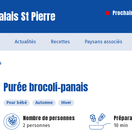
lais St Pierre
Prochai
Actualités
Recettes
Paysans associés
s
Purée brocoli-panais
Pour bébé
Automne
Hiver
Nombre de personnes
Prépara
2 personnes
10 min