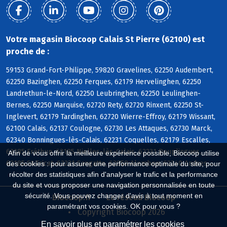
Votre magasin Biocoop Calais St Pierre (62100) est
proche de :
59153 Grand-Fort-Philippe, 59820 Gravelines, 62250 Audembert,
62250 Bazinghen, 62250 Ferques, 62179 Hervelinghen, 62250
Landrethun-le-Nord, 62250 Leubringhen, 62250 Leulinghen-
Bernes, 62250 Marquise, 62720 Rety, 62720 Rinxent, 62250 St-
Inglevert, 62179 Tardinghen, 62720 Wierre-Effroy, 62179 Wissant,
62100 Calais, 62137 Coulogne, 62730 Les Attaques, 62730 Marck,
62340 Bonningues-lès-Calais, 62231 Coquelles, 62179 Escalles,
62185 Fréthun, 62185 Nielles-lès-Calais, 62231 Peuplingues,
Afin de vous offrir la meilleure expérience possible, Biocoop utilise
62185 St-Tricat, 62231 Sangatte, 62850 Alembon, 62340 Andres
des cookies : pour assurer une performance optimale du site, pour
récolter des statistiques afin d'analyser le trafic et la performance
du site et vous proposer une navigation personnalisée en toute
sécurité. Vous pouvez changer d'avis à tout moment en
Biocoop.fr
Le réseau Biocoop
paramétrant vos cookies. OK pour vous ?
Copyright Biocoop 2026
En savoir plus et paramétrer les cookies