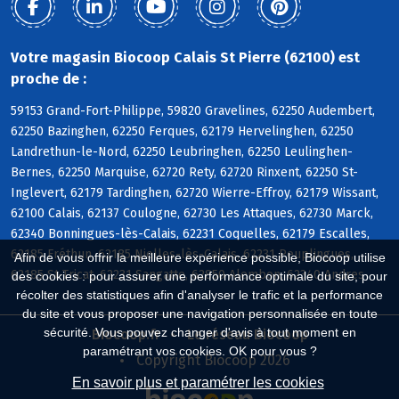
Votre magasin Biocoop Calais St Pierre (62100) est
proche de :
59153 Grand-Fort-Philippe, 59820 Gravelines, 62250 Audembert,
62250 Bazinghen, 62250 Ferques, 62179 Hervelinghen, 62250
Landrethun-le-Nord, 62250 Leubringhen, 62250 Leulinghen-
Bernes, 62250 Marquise, 62720 Rety, 62720 Rinxent, 62250 St-
Inglevert, 62179 Tardinghen, 62720 Wierre-Effroy, 62179 Wissant,
62100 Calais, 62137 Coulogne, 62730 Les Attaques, 62730 Marck,
62340 Bonningues-lès-Calais, 62231 Coquelles, 62179 Escalles,
62185 Fréthun, 62185 Nielles-lès-Calais, 62231 Peuplingues,
Afin de vous offrir la meilleure expérience possible, Biocoop utilise
62185 St-Tricat, 62231 Sangatte, 62850 Alembon, 62340 Andres
des cookies : pour assurer une performance optimale du site, pour
récolter des statistiques afin d'analyser le trafic et la performance
du site et vous proposer une navigation personnalisée en toute
sécurité. Vous pouvez changer d'avis à tout moment en
Biocoop.fr
Le réseau Biocoop
paramétrant vos cookies. OK pour vous ?
Copyright Biocoop 2026
En savoir plus et paramétrer les cookies