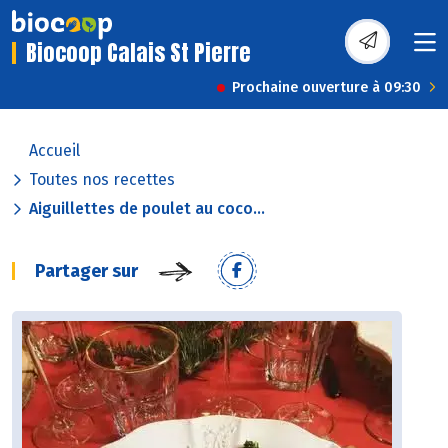
Biocoop Calais St Pierre
Prochaine ouverture à 09:30
Accueil
Toutes nos recettes
Aiguillettes de poulet au coco...
Partager sur