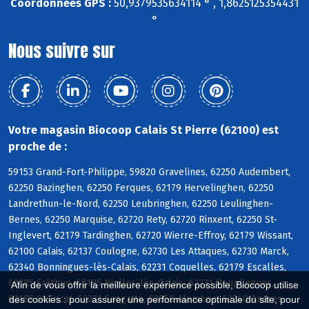
Coordonnées GPS :
50,9379535634114 ° , 1,8625125354431
°
Nous suivre sur
Votre magasin Biocoop Calais St Pierre (62100) est
proche de :
59153 Grand-Fort-Philippe, 59820 Gravelines, 62250 Audembert,
62250 Bazinghen, 62250 Ferques, 62179 Hervelinghen, 62250
Landrethun-le-Nord, 62250 Leubringhen, 62250 Leulinghen-
Bernes, 62250 Marquise, 62720 Rety, 62720 Rinxent, 62250 St-
Inglevert, 62179 Tardinghen, 62720 Wierre-Effroy, 62179 Wissant,
62100 Calais, 62137 Coulogne, 62730 Les Attaques, 62730 Marck,
62340 Bonningues-lès-Calais, 62231 Coquelles, 62179 Escalles,
62185 Fréthun, 62185 Nielles-lès-Calais, 62231 Peuplingues,
Afin de vous offrir la meilleure expérience possible, Biocoop utilise
62185 St-Tricat, 62231 Sangatte, 62850 Alembon, 62340 Andres
des cookies : pour assurer une performance optimale du site, pour