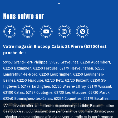
°
Nous suivre sur
Votre magasin Biocoop Calais St Pierre (62100) est
proche de :
59153 Grand-Fort-Philippe, 59820 Gravelines, 62250 Audembert,
62250 Bazinghen, 62250 Ferques, 62179 Hervelinghen, 62250
Landrethun-le-Nord, 62250 Leubringhen, 62250 Leulinghen-
Bernes, 62250 Marquise, 62720 Rety, 62720 Rinxent, 62250 St-
Inglevert, 62179 Tardinghen, 62720 Wierre-Effroy, 62179 Wissant,
62100 Calais, 62137 Coulogne, 62730 Les Attaques, 62730 Marck,
62340 Bonningues-lès-Calais, 62231 Coquelles, 62179 Escalles,
62185 Fréthun, 62185 Nielles-lès-Calais, 62231 Peuplingues,
Afin de vous offrir la meilleure expérience possible, Biocoop utilise
62185 St-Tricat, 62231 Sangatte, 62850 Alembon, 62340 Andres
des cookies : pour assurer une performance optimale du site, pour
récolter des statistiques afin d'analyser le trafic et la performance