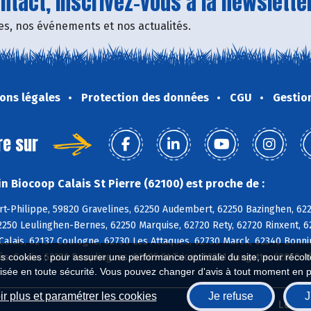
tact, inscrivez-vous à la newsletter
fres, nos événements et nos actualités.
ons légales
Protection des données
CGU
Gestio
re sur
n Biocoop Calais St Pierre (62100) est proche de :
rt-Philippe, 59820 Gravelines, 62250 Audembert, 62250 Bazinghen, 62
250 Leulinghen-Bernes, 62250 Marquise, 62720 Rety, 62720 Rinxent, 62
Calais, 62137 Coulogne, 62730 Les Attaques, 62730 Marck, 62340 Bonni
ès-Calais, 62231 Peuplingues, 62185 St-Tricat, 62231 Sangatte, 62850
es cookies : pour assurer une performance optimale du site, pour récolter
isée en toute sécurité. Vous pouvez changer d'avis à tout moment en 
r plus et paramétrer les cookies
Je refuse
J
Biocoop.fr
Le ré