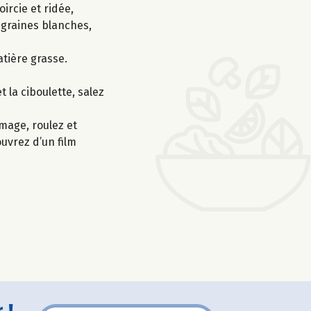
ircie et ridée,
s graines blanches,
atière grasse.
 la ciboulette, salez
mage, roulez et
ouvrez d’un film