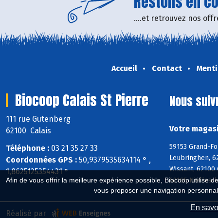
Restons en con
....et retrouvez nos of
Accueil
Contact
Menti
Biocoop Calais St Pierre
Nous suiv
111 rue Gutenberg
Votre magasi
62100 Calais
59153 Grand-Fo
Téléphone :
03 21 35 27 33
Leubringhen, 62
Coordonnées GPS :
50,9379535634114 ° ,
Wissant, 62100 
1,8625125354431 °
62185 Nielles-l
Afin de vous offrir la meilleure expérience possible, Biocoop utilise d
vous proposer une navigation personnal
En savoi
Réalisé par