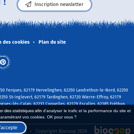
 !
Inscription newsletter
n des cookies
Plan du site
250 Ferques, 62179 Hervelinghen, 62250 Landrethun-le-Nord, 62250
250 St-Inglevert, 62179 Tardinghen, 62720 Wierre-Effroy, 62179
ngues-lès-Calais, 62231 Coquelles, 62179 Escalles, 62185 Fréthun,
 Alembon, 62340 Andres
 des statistiques afin d'analyser le trafic et la performance du site et
paramétrant vos cookies. OK pour vous ?
'accepte
seau Biocoop
Copyright Biocoop 2026