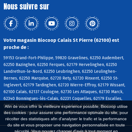
Nous suivre sur
Votre magasin Biocoop Calais St Pierre (62100) est
proche de :
59153 Grand-Fort-Philippe, 59820 Gravelines, 62250 Audembert,
62250 Bazinghen, 62250 Ferques, 62179 Hervelinghen, 62250
Landrethun-le-Nord, 62250 Leubringhen, 62250 Leulinghen-
Bernes, 62250 Marquise, 62720 Rety, 62720 Rinxent, 62250 St-
Inglevert, 62179 Tardinghen, 62720 Wierre-Effroy, 62179 Wissant,
62100 Calais, 62137 Coulogne, 62730 Les Attaques, 62730 Marck,
62340 Bonningues-lès-Calais, 62231 Coquelles, 62179 Escalles,
62185 Fréthun, 62185 Nielles-lès-Calais, 62231 Peuplingues,
Afin de vous offrir la meilleure expérience possible, Biocoop utilise
62185 St-Tricat, 62231 Sangatte, 62850 Alembon, 62340 Andres
des cookies : pour assurer une performance optimale du site, pour
récolter des statistiques afin d'analyser le trafic et la performance
du site et vous proposer une navigation personnalisée en toute
sécurité. Vous pouvez changer d'avis à tout moment en
Biocoop.fr
Le réseau Biocoop