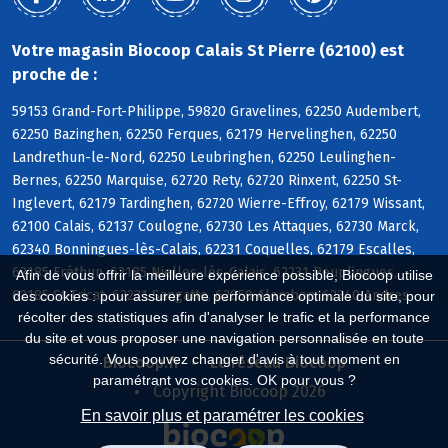
Votre magasin Biocoop Calais St Pierre (62100) est
proche de :
59153 Grand-Fort-Philippe, 59820 Gravelines, 62250 Audembert,
62250 Bazinghen, 62250 Ferques, 62179 Hervelinghen, 62250
Landrethun-le-Nord, 62250 Leubringhen, 62250 Leulinghen-
Bernes, 62250 Marquise, 62720 Rety, 62720 Rinxent, 62250 St-
Inglevert, 62179 Tardinghen, 62720 Wierre-Effroy, 62179 Wissant,
62100 Calais, 62137 Coulogne, 62730 Les Attaques, 62730 Marck,
62340 Bonningues-lès-Calais, 62231 Coquelles, 62179 Escalles,
62185 Fréthun, 62185 Nielles-lès-Calais, 62231 Peuplingues,
Afin de vous offrir la meilleure expérience possible, Biocoop utilise
62185 St-Tricat, 62231 Sangatte, 62850 Alembon, 62340 Andres
des cookies : pour assurer une performance optimale du site, pour
récolter des statistiques afin d'analyser le trafic et la performance
du site et vous proposer une navigation personnalisée en toute
sécurité. Vous pouvez changer d'avis à tout moment en
Biocoop.fr
Le réseau Biocoop
paramétrant vos cookies. OK pour vous ?
Copyright Biocoop 2026
En savoir plus et paramétrer les cookies