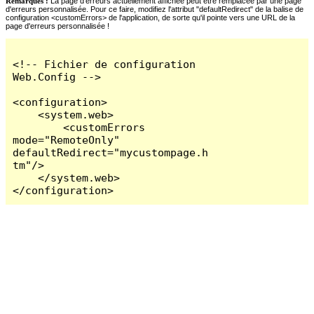
Remarques :
La page d'erreurs actuellement affichée peut être remplacée par une page
d'erreurs personnalisée. Pour ce faire, modifiez l'attribut "defaultRedirect" de la balise de
configuration <customErrors> de l'application, de sorte qu'il pointe vers une URL de la
page d'erreurs personnalisée !
<!-- Fichier de configuration 
Web.Config -->

<configuration>

    <system.web>

        <customErrors 
mode="RemoteOnly" 
defaultRedirect="mycustompage.h
tm"/>

    </system.web>

</configuration>