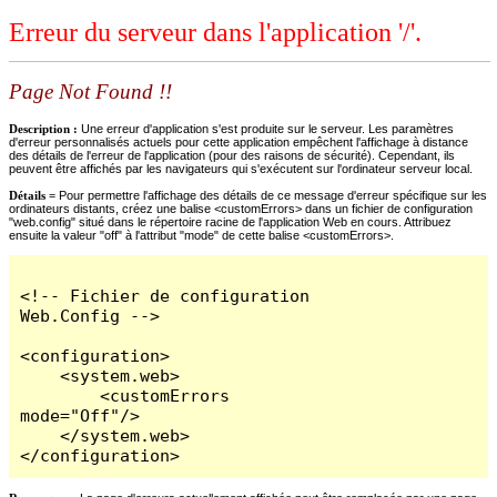
Erreur du serveur dans l'application '/'.
Page Not Found !!
Description :
Une erreur d'application s'est produite sur le serveur. Les paramètres
d'erreur personnalisés actuels pour cette application empêchent l'affichage à distance
des détails de l'erreur de l'application (pour des raisons de sécurité). Cependant, ils
peuvent être affichés par les navigateurs qui s'exécutent sur l'ordinateur serveur local.
Détails =
Pour permettre l'affichage des détails de ce message d'erreur spécifique sur les
ordinateurs distants, créez une balise <customErrors> dans un fichier de configuration
"web.config" situé dans le répertoire racine de l'application Web en cours. Attribuez
ensuite la valeur "off" à l'attribut "mode" de cette balise <customErrors>.
<!-- Fichier de configuration 
Web.Config -->

<configuration>

    <system.web>

        <customErrors 
mode="Off"/>

    </system.web>

</configuration>