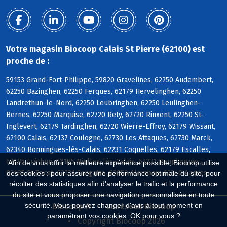
Votre magasin Biocoop Calais St Pierre (62100) est
proche de :
59153 Grand-Fort-Philippe, 59820 Gravelines, 62250 Audembert,
62250 Bazinghen, 62250 Ferques, 62179 Hervelinghen, 62250
Landrethun-le-Nord, 62250 Leubringhen, 62250 Leulinghen-
Bernes, 62250 Marquise, 62720 Rety, 62720 Rinxent, 62250 St-
Inglevert, 62179 Tardinghen, 62720 Wierre-Effroy, 62179 Wissant,
62100 Calais, 62137 Coulogne, 62730 Les Attaques, 62730 Marck,
62340 Bonningues-lès-Calais, 62231 Coquelles, 62179 Escalles,
62185 Fréthun, 62185 Nielles-lès-Calais, 62231 Peuplingues,
Afin de vous offrir la meilleure expérience possible, Biocoop utilise
62185 St-Tricat, 62231 Sangatte, 62850 Alembon, 62340 Andres
des cookies : pour assurer une performance optimale du site, pour
récolter des statistiques afin d'analyser le trafic et la performance
du site et vous proposer une navigation personnalisée en toute
sécurité. Vous pouvez changer d'avis à tout moment en
Biocoop.fr
Le réseau Biocoop
paramétrant vos cookies. OK pour vous ?
Copyright Biocoop 2026