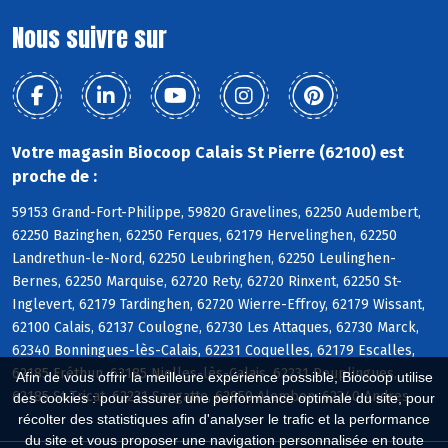
Nous suivre sur
Votre magasin Biocoop Calais St Pierre (62100) est
proche de :
59153 Grand-Fort-Philippe, 59820 Gravelines, 62250 Audembert,
62250 Bazinghen, 62250 Ferques, 62179 Hervelinghen, 62250
Landrethun-le-Nord, 62250 Leubringhen, 62250 Leulinghen-
Bernes, 62250 Marquise, 62720 Rety, 62720 Rinxent, 62250 St-
Inglevert, 62179 Tardinghen, 62720 Wierre-Effroy, 62179 Wissant,
62100 Calais, 62137 Coulogne, 62730 Les Attaques, 62730 Marck,
62340 Bonningues-lès-Calais, 62231 Coquelles, 62179 Escalles,
62185 Fréthun, 62185 Nielles-lès-Calais, 62231 Peuplingues,
Afin de vous offrir la meilleure expérience possible, Biocoop utilise
62185 St-Tricat, 62231 Sangatte, 62850 Alembon, 62340 Andres
des cookies : pour assurer une performance optimale du site, pour
récolter des statistiques afin d'analyser le trafic et la performance
du site et vous proposer une navigation personnalisée en toute