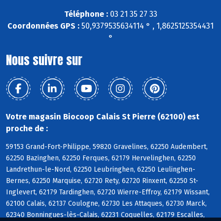
Téléphone :
03 21 35 27 33
Coordonnées GPS :
50,9379535634114 ° , 1,8625125354431
°
Nous suivre sur
Votre magasin Biocoop Calais St Pierre (62100) est
proche de :
59153 Grand-Fort-Philippe, 59820 Gravelines, 62250 Audembert,
62250 Bazinghen, 62250 Ferques, 62179 Hervelinghen, 62250
Landrethun-le-Nord, 62250 Leubringhen, 62250 Leulinghen-
Bernes, 62250 Marquise, 62720 Rety, 62720 Rinxent, 62250 St-
Inglevert, 62179 Tardinghen, 62720 Wierre-Effroy, 62179 Wissant,
62100 Calais, 62137 Coulogne, 62730 Les Attaques, 62730 Marck,
62340 Bonningues-lès-Calais, 62231 Coquelles, 62179 Escalles,