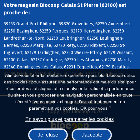
Votre magasin Biocoop Calais St Pierre (62100) est
proche de :
59153 Grand-Fort-Philippe, 59820 Gravelines, 62250 Audembert,
62250 Bazinghen, 62250 Ferques, 62179 Hervelinghen, 62250
Landrethun-le-Nord, 62250 Leubringhen, 62250 Leulinghen-
Bernes, 62250 Marquise, 62720 Rety, 62720 Rinxent, 62250 St-
Inglevert, 62179 Tardinghen, 62720 Wierre-Effroy, 62179 Wissant,
62100 Calais, 62137 Coulogne, 62730 Les Attaques, 62730 Marck,
62340 Bonningues-lès-Calais, 62231 Coquelles, 62179 Escalles,
62185 Fréthun, 62185 Nielles-lès-Calais, 62231 Peuplingues,
Afin de vous offrir la meilleure expérience possible, Biocoop utilise
62185 St-Tricat, 62231 Sangatte, 62850 Alembon, 62340 Andres
des cookies : pour assurer une performance optimale du site, pour
récolter des statistiques afin d'analyser le trafic et la performance
du site et vous proposer une navigation personnalisée en toute
sécurité. Vous pouvez changer d'avis à tout moment en
Biocoop.fr
Le réseau Biocoop
paramétrant vos cookies. OK pour vous ?
Copyright Biocoop 2026
En savoir plus et paramétrer les cookies
Je refuse
J'accepte